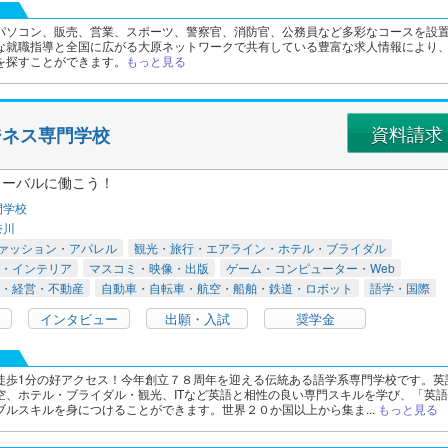
パソコン、販売、営業、スポーツ、警察官、消防官、公務員など多彩なコースを設
な就職指導と全国に広がる大原ネットワークで共有している豊富な求人情報により
を探すことができます。
もっと見る
資料請求
ジネス専門学校
ローバルに働こう！
門学校
奈川
ァッション・アパレル
観光・旅行・エアライン・ホテル・ブライダル
・インテリア
マスコミ・映像・出版
ゲーム・コンピューター・Web
・経営・不動産
自動車・自転車・航空・船舶・鉄道・ロボット
語学・国際
インタビュー
出願・入試
奨学金
徒歩1分の好アクセス！今年創立７８周年を迎える伝統ある語学系専門学校です。英
空、ホテル・ブライダル・観光、ITなど英語と相性の良い専門スキルを学び、「英語
ブルスキルを身につけることができます。世界２０か国以上から集ま...
もっと見る