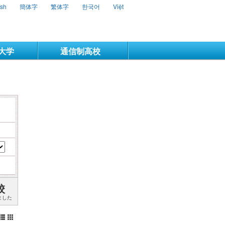
ish
簡体字
繁体字
한국어
Việt
大学
通信制高校
校
ました