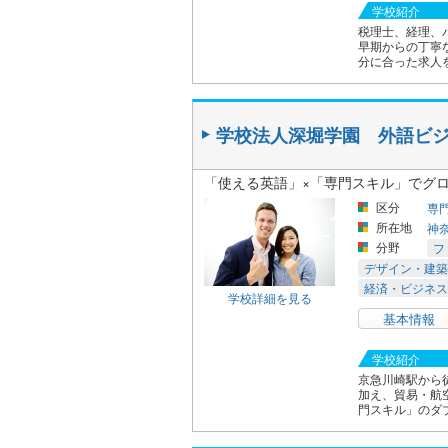
学校紹介
税理士、経理、
早期からの丁寧
分に合った求人
学校法人深堀学園 外語ビ
「使える英語」×「専門スキル」でグ
区分
専
所在地
神
分野
フ
デザイン・建築
経済・ビジネス
学校詳細を見る
基本情報
学校紹介
京急川崎駅から
加え、貿易・航
門スキル」のダ