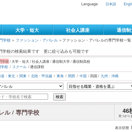
Language
日本語
Engl
大学・短大
社会人講座
通信制
門学校
＞
ファッション・アパレル
＞
ファッション・アパレルの専門学校一覧
専門学校の検索結果です
更に絞り込みも可能です
門学校
/ 大学・短大 / 社会人講座 / 通信制大学 / 通信制高校
門学校
/
スクール
/ 通信課程
海道・東北
/
関東
/
北陸・甲信越
/
東海
/
関西
/
中国
/ 四国 /
九州・沖縄
検索
46
ル / 専門学校
見つかり
表示切替