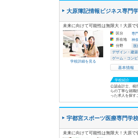
大原簿記情報ビジネス専門
未来に向けて可能性は無限大！大原で
区分
専
所在地
神
分野
医
デザイン・建築
ゲーム・コンピ
学校詳細を見る
基本情報
学校紹介
公認会計士、税
らの丁寧な就職
った求人を探す
宇都宮スポーツ医療専門学
未来に向けて可能性は無限大！大原で