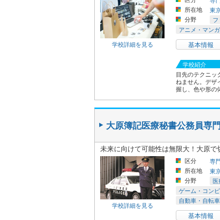
所在地
東
分野
フ
アニメ・マンガ
学校詳細を見る
基本情報
学校紹介
目先のテクニッ
ねません。デザ
握し、色や形の
大原簿記医療秘書公務員専門
未来に向けて可能性は無限大！大原で
区分
専
所在地
東
分野
医
ゲーム・コンピ
自動車・自転車
学校詳細を見る
基本情報