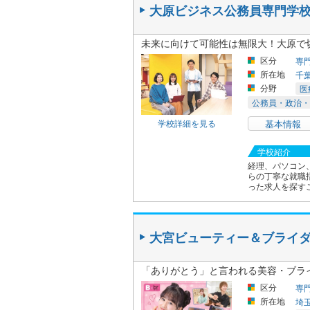
大原ビジネス公務員専門学
未来に向けて可能性は無限大！大原で
区分
専
所在地
千
分野
医
公務員・政治・
学校詳細を見る
基本情報
学校紹介
経理、パソコン
らの丁寧な就職
った求人を探す
大宮ビューティー＆ブライ
「ありがとう」と言われる美容・ブラ
区分
専
所在地
埼