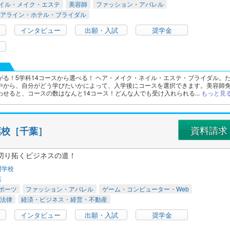
イル・メイク・エステ
美容師
ファッション・アパレル
アライン・ホテル・ブライダル
インタビュー
出願・入試
奨学金
がる！5学科14コースから選べる！ ヘア・メイク・ネイル・エステ・ブライダル。
中から、自分がどう学びたいかによって、入学後にコースを選択できます。美容師
せると、コースの数はなんと14コース！どんな人でも受け入れられる...
もっと見
資料請求
葉校［千葉］
切り拓くビジネスの道！
門学校
葉
ポーツ
ファッション・アパレル
ゲーム・コンピューター・Web
法律
経済・ビジネス・経営・不動産
インタビュー
出願・入試
奨学金