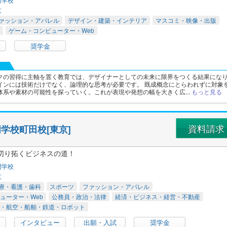
京
ァッション・アパレル
デザイン・建築・インテリア
マスコミ・映像・出版
ゲーム・コンピューター・Web
奨学金
クの習得に主軸を置く教育では、デザイナーとしての未来に限界をつくる結果にな
インには技術だけでなく、論理的な思考が必要です。 既成概念にとらわれずに対象
体系や素材の可能性を探っていく。これが表現や発想の幅を大きく広...
もっと見る
資料請求
学校町田校[東京]
切り拓くビジネスの道！
門学校
京
療・看護・歯科
スポーツ
ファッション・アパレル
ューター・Web
公務員・政治・法律
経済・ビジネス・経営・不動産
・航空・船舶・鉄道・ロボット
インタビュー
出願・入試
奨学金