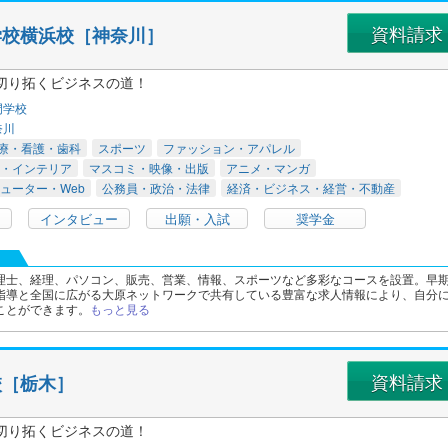
資料請求
学校横浜校［神奈川］
切り拓くビジネスの道！
門学校
奈川
療・看護・歯科
スポーツ
ファッション・アパレル
・インテリア
マスコミ・映像・出版
アニメ・マンガ
ューター・Web
公務員・政治・法律
経済・ビジネス・経営・不動産
インタビュー
出願・入試
奨学金
理士、経理、パソコン、販売、営業、情報、スポーツなど多彩なコースを設置。早
指導と全国に広がる大原ネットワークで共有している豊富な求人情報により、自分
ことができます。
もっと見る
資料請求
校［栃木］
切り拓くビジネスの道！