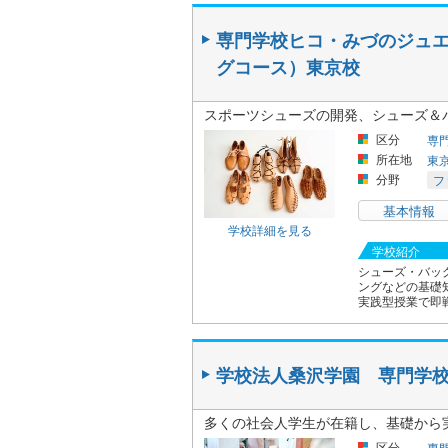
専門学校ヒコ・みづのジュエ
グコース）東京校
スポーツシューズの開発、シューズ＆
区分
専
所在地
東
分野
フ
基本情報
学校詳細を見る
学校紹介
シューズ・バッ
ングなどの基礎
実践型授業で即
学校法人桑沢学園 専門学
多くの社会人学生が在籍し、基礎から
区分
専