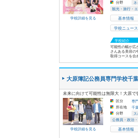
分野
ネ
観光・旅行・エ
学校詳細を見る
基本情報
学校ニュース
学校紹介
可能性の幅が広
さんある美容の
取得コースを合わ
大原簿記公務員専門学校千
未来に向けて可能性は無限大！大原で
区分
専
所在地
千
分野
ス
公務員・政治・
学校詳細を見る
基本情報