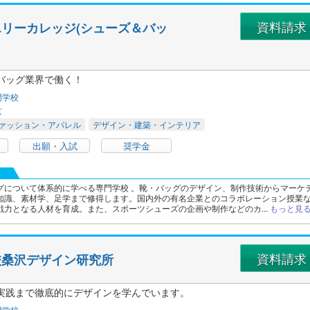
資料請求
リーカレッジ(シューズ＆バッ
バッグ業界で働く！
門学校
京
ァッション・アパレル
デザイン・建築・インテリア
出願・入試
奨学金
グについて体系的に学べる専門学校 。靴・バッグのデザイン、制作技術からマーケ
知識、素材学、足学まで修得します。国内外の有名企業とのコラボレーション授業
戦力となる人材を育成。また、スポーツシューズの企画や制作などのカ...
もっと見
資料請求
校桑沢デザイン研究所
実践まで徹底的にデザインを学んでいます。
門学校