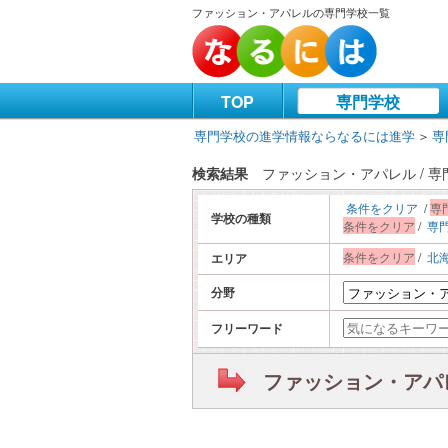
ファッション・アパレルの専門学校一覧
TOP
専門学校
専門学校の進学情報ならなるには進学
＞
専
検索結果
ファッション・アパレル / 
条件をクリア
/
専
学校の種類
条件をクリア
/
専
条件をクリア
/
北
エリア
分野
フリーワード
ファッション・アパレ