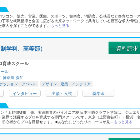
パソコン、販売、営業、医療、スポーツ、警察官、消防官、公務員など多彩なコー
の丁寧な就職指導と全国に広がる大原ネットワークで共有している豊富な求人情報
た求人を探すことができます。
もっと見る
資料請求
日制学科、高等部）
ロ育成スクール
クール
京
神奈川
愛知
ァッション・アパレル
デザイン・建築・インテリア
インタビュー
出願・入試
奨学金
ウン「上野御徒町」発。実践教育のパイオニア校 日本宝飾クラフト学院は、ジュエリ
ー業界で活躍するプロを育成する専門スクールです。東京（上野御徒町）・横浜・
初心者からプロを目指せます。 ■あなたにぴったりのコースが見...
もっと見る