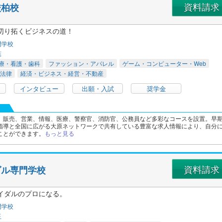
資料請求
校柏校
切り拓くビジネスの道！
門学校
葉
療・看護・歯科
ファッション・アパレル
ゲーム・コンピューター・Web
法律
経済・ビジネス・経営・不動産
インタビュー
出願・入試
奨学金
、販売、営業、情報、医療、警察官、消防官、公務員など多彩なコースを設置。早
指導と全国に広がる大原ネットワークで共有している豊富な求人情報により、自分
ことができます。
もっと見る
資料請求
ダル専門学校
イダルのプロになる。
門学校
玉