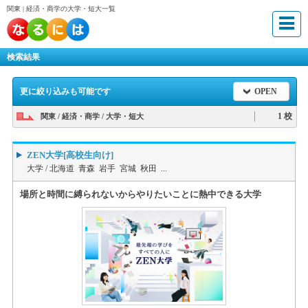
関東 | 経済・商学の大学・短大一覧
検索結果
更に絞り込みも可能です
OPEN
1 校
関東 / 経済・商学 / 大学・短大
ZEN大学[高校生向け]
大学 /
北海道 青森 岩手 宮城 秋田 ...
場所と時間に縛られないからやりたいことに熱中できる大学