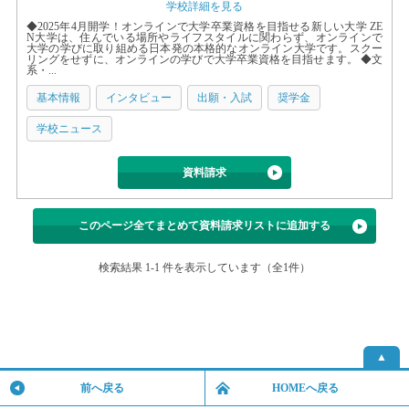
学校詳細を見る
◆2025年4月開学！オンラインで大学卒業資格を目指せる新しい大学 ZE
N大学は、住んでいる場所やライフスタイルに関わらず、オンラインで
大学の学びに取り組める日本発の本格的なオンライン大学です。スクー
リングをせずに、オンラインの学びで大学卒業資格を目指せます。 ◆文
系・...
基本情報
インタビュー
出願・入試
奨学金
学校ニュース
資料請求
このページ全てまとめて資料請求リストに追加する
検索結果 1-1 件を表示しています（全1件）
▲
前へ戻る
HOMEへ戻る