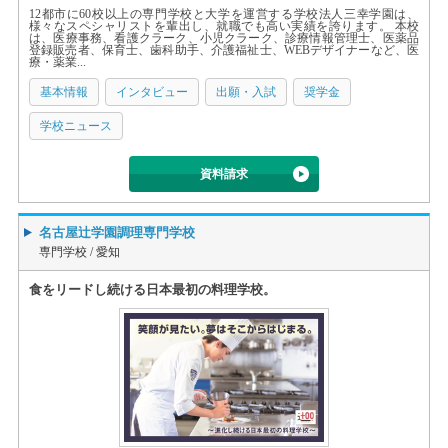
12都市に60校以上の専門学校と大学を運営する学校法人三幸学園は、
様々なスペシャリストを輩出し、就職でも高い実績を誇ります。 本校
は、医療事務、看護クラーク、小児クラーク、診療情報管理士、医薬品
登録販売者、保育士、歯科助手、介護福祉士、WEBデザイナーなど、医
療・薬業...
基本情報
インタビュー
出願・入試
奨学金
学校ニュース
資料請求
名古屋辻学園調理専門学校
専門学校 /
愛知
食をリードし続ける日本最初の料理学校。