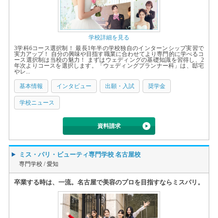
学校詳細を見る
3学科6コース選択制！ 最長1年半の学校独自のインターンシップ実習で
実力アップ！ 自分の興味や目指す職業に合わせてより専門的に学べるコ
ース選択制は当校の魅力！ まずはウェディングの基礎知識を習得し、2
年次よりコースを選択します。「ウェディングプランナー科」は、邸宅
やレ...
基本情報
インタビュー
出願・入試
奨学金
学校ニュース
資料請求
ミス・パリ・ビューティ専門学校 名古屋校
専門学校 /
愛知
卒業する時は、一流。名古屋で美容のプロを目指すならミスパリ。