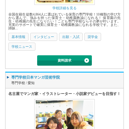
学校詳細を見る
全国在籍生徒数4,864人に選ばれている保育の専門学校！10種類の学び方
から選んで、強みを持った保育士・幼稚園教諭になれる！ 保育園の先
生・幼稚園の先生になりたい！こども専門学校ならその夢が叶います。
充実のサポートで確実に保育士・幼稚園教諭になれる学校です。また、
姉妹...
基本情報
インタビュー
出願・入試
奨学金
学校ニュース
資料請求
専門学校日本マンガ芸術学院
専門学校 /
愛知
名古屋でマンガ家・イラストレーター・小説家デビューを目指す！