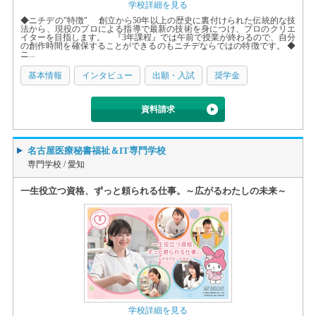
学校詳細を見る
◆ニチデの"特徴" 創立から50年以上の歴史に裏付けられた伝統的な技
法から、現役のプロによる指導で最新の技術を身につけ、プロのクリエ
イターを目指します。 『3年課程』では午前で授業が終わるので、自分
の創作時間を確保することができるのもニチデならではの特徴です。 ◆
ニ...
基本情報
インタビュー
出願・入試
奨学金
資料請求
名古屋医療秘書福祉＆IT専門学校
専門学校 /
愛知
一生役立つ資格、ずっと頼られる仕事。～広がるわたしの未来～
学校詳細を見る