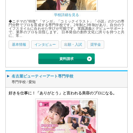
学校詳細を見る
◆ニチマの"特徴" 「マンガ」「コミックイラスト」「小説」の3つの専
門分野でプロを育成する専門学校です。2年制と3年制があり、自分のラ
イフスタイルに合わせた学びが可能です。実践講義とデビューサポート
で、業界のプロを目指します。 日本発信の創作文化に誇りを持つと共
に、常...
基本情報
インタビュー
出願・入試
奨学金
資料請求
名古屋ビューティーアート専門学校
専門学校 /
愛知
好きを仕事に！「ありがとう」と言われる美容のプロになる。