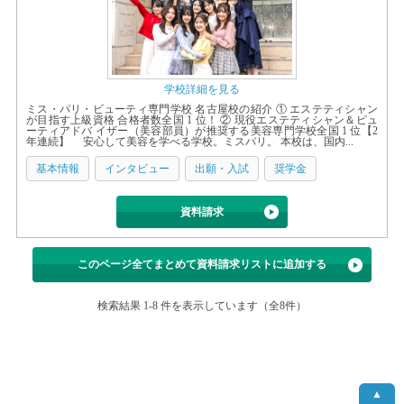
学校詳細を見る
ミス・パリ・ビューティ専門学校 名古屋校の紹介 ① エステティシャン
が目指す上級資格 合格者数全国 1 位！ ② 現役エステティシャン＆ビュ
ーティアドバ イザー（美容部員）が推奨する美容専門学校全国 1 位【2
年連続】 安心して美容を学べる学校。ミスパリ。 本校は、国内...
基本情報
インタビュー
出願・入試
奨学金
資料請求
このページ全てまとめて資料請求リストに追加する
検索結果 1-8 件を表示しています（全8件）
▲