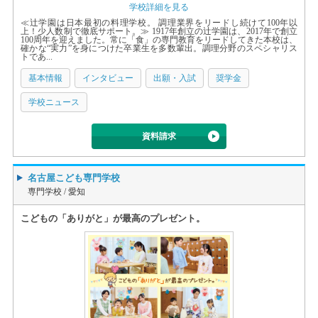
学校詳細を見る
≪辻学園は日本最初の料理学校。 調理業界をリードし続けて100年以
上！少人数制で徹底サポート。≫ 1917年創立の辻学園は、2017年で創立
100周年を迎えました。常に「食」の専門教育をリードしてきた本校は、
確かな“実力”を身につけた卒業生を多数輩出。調理分野のスペシャリス
トであ...
基本情報
インタビュー
出願・入試
奨学金
学校ニュース
資料請求
名古屋こども専門学校
専門学校 /
愛知
こどもの「ありがと」が最高のプレゼント。