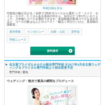
学校詳細を見る
可能性の幅が広がる！全部で3学科10コースから選択 ヘア・メイク・ネ
イル・エステ。たくさんある美容の中から、自分がどう学びたいかによ
って、入学後にコースを選択できます。美容師免許取得コースを合わせ
ると、コースの数はなんと10コース！「幅広く学びたいけど、美容師の
国家資...
基本情報
インタビュー
出願・入試
奨学金
学校ニュース
資料請求
名古屋ブライダル＆ホテル観光専門学校 ※2027年4月名古屋ウェデ
ィング＆ブライダル専門学校より校名変更予定
専門学校 /
愛知
ウェディング・観光で最高の瞬間をプロデュース