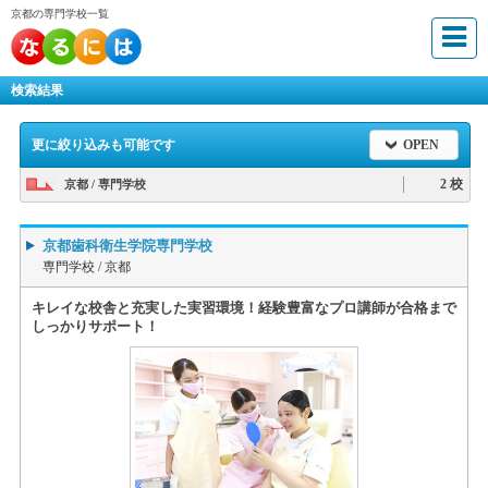
京都の専門学校一覧
検索結果
更に絞り込みも可能です
OPEN
2 校
京都 / 専門学校
京都歯科衛生学院専門学校
専門学校 /
京都
キレイな校舎と充実した実習環境！経験豊富なプロ講師が合格まで
しっかりサポート！