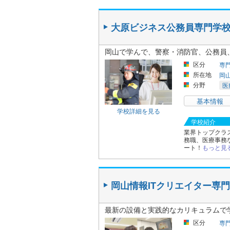
大原ビジネス公務員専門学
岡山で学んで、警察・消防官、公務員
区分
専
所在地
岡
分野
医
基本情報
学校詳細を見る
学校紹介
業界トップクラ
務職、医療事務
ート！
もっと見
岡山情報ITクリエイター専
最新の設備と実践的なカリキュラムで
区分
専