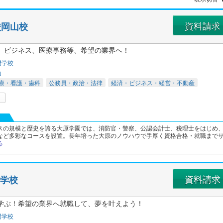
資料請求
校岡山校
、ビジネス、医療事務等、希望の業界へ！
門学校
山
療・看護・歯科
公務員・政治・法律
経済・ビジネス・経営・不動産
スの規模と歴史を誇る大原学園では、消防官・警察、公認会計士、税理士をはじめ
など多彩なコースを設置。長年培った大原のノウハウで手厚く資格合格・就職まで
る
資料請求
門学校
学ぶ！希望の業界へ就職して、夢を叶えよう！
門学校