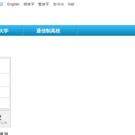
語
English
簡体字
繁体字
한국어
Việt
大学
通信制高校
校
ました