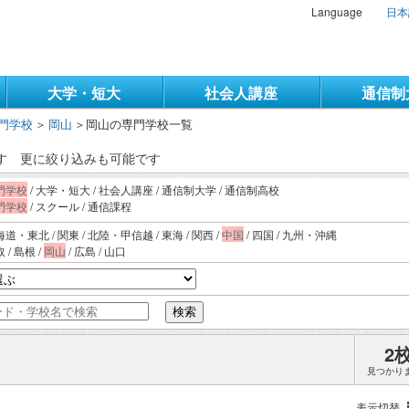
Language
日本
大学・短大
社会人講座
通信制
門学校
＞
岡山
＞
岡山の専門学校一覧
す
更に絞り込みも可能です
門学校
/ 大学・短大 / 社会人講座 / 通信制大学 / 通信制高校
門学校
/ スクール / 通信課程
海道・東北 / 関東 / 北陸・甲信越 / 東海 / 関西 /
中国
/ 四国 / 九州・沖縄
取 / 島根 /
岡山
/ 広島 / 山口
検索
2
見つかり
表示切替