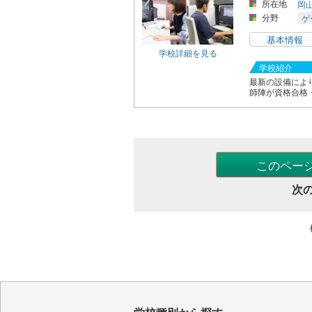
所在地
岡
分野
ゲ
基本情報
学校詳細を見る
学校紹介
最新の設備によ
師陣が資格合格
このペー
次