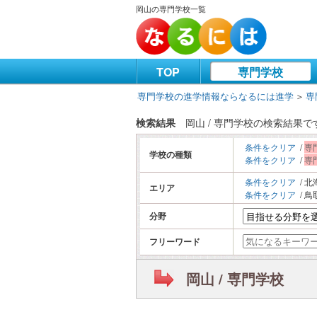
岡山の専門学校一覧
TOP
専門学校
専門学校の進学情報ならなるには進学
＞
専
検索結果
岡山 / 専門学校の検索結果で
条件をクリア
/
専
学校の種類
条件をクリア
/
専
条件をクリア
/ 北
エリア
条件をクリア
/ 鳥
分野
フリーワード
岡山 / 専門学校