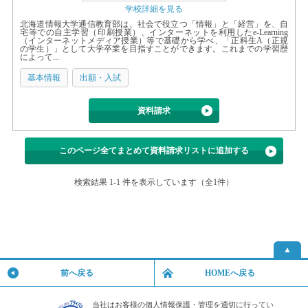
学校詳細を見る
北海道情報大学通信教育部は、社会で役立つ「情報」と「経営」を、自
宅等での自主学習（印刷授業）、インターネットを利用したe-Learning
（インターネットメディア授業）等で基礎から学べ、「正科生A（正規
の学生）」として大学卒業を目指すことができます。これまでの学習歴
によって...
基本情報
出願・入試
資料請求
このページ全てまとめて資料請求リストに追加する
検索結果 1-1 件を表示しています（全1件）
▲
前へ戻る
HOMEへ戻る
当社はお客様の個人情報保護・管理を適切に行ってい