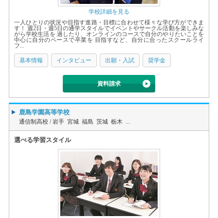
学校詳細を見る
一人ひとりの状況や目指す進路・目標に合わせて様々な学び方ができま
す！ 週2日・週5日の通学スタイルでイベントやサークル活動を楽しみな
がら学校生活を 過したり、オンラインのコースで自分のやりたいことを
中心に自分のペースで卒業を 目指すなど、自分に合ったスクールライ
フ...
基本情報
インタビュー
出願・入試
奨学金
資料請求
鹿島学園高等学校
通信制高校 /
岩手 宮城 福島 茨城 栃木 ...
選べる学習スタイル