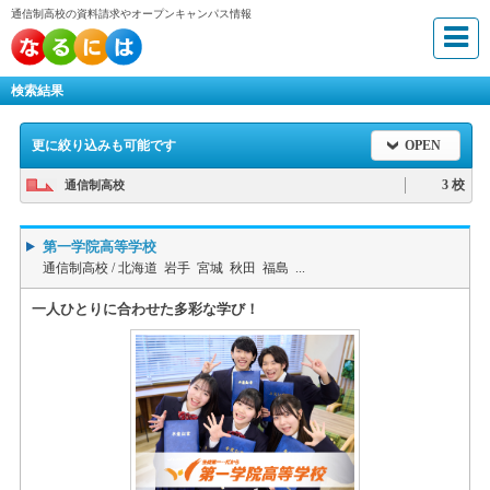
通信制高校の資料請求やオープンキャンパス情報
検索結果
更に絞り込みも可能です
OPEN
3 校
通信制高校
第一学院高等学校
通信制高校 /
北海道 岩手 宮城 秋田 福島 ...
一人ひとりに合わせた多彩な学び！