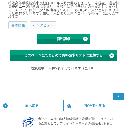
松陰高等学校新潟中央校は2020年４月に開校しました。今現在、通信制
高校のニーズが急激に高まり、学校生活の『学び』の形が新しく変化し
ていく中で、個別・少人数指導を中心に生徒のため一人ひとりに寄り添
った教育を行います。生徒一人ひとりと向き合い、今の時代に合った学
校生活...
基本情報
インタビュー
資料請求
このページ全てまとめて資料請求リストに追加する
検索結果 1-3 件を表示しています（全3件）
▲
前へ戻る
HOMEへ戻る
当社はお客様の個人情報保護・管理を適切に行ってい
る企業として、プライバシーマークの使用許諾を受け