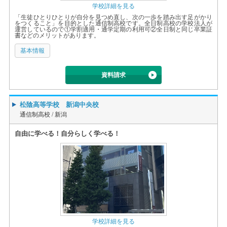
学校詳細を見る
「生徒ひとりひとりが自分を見つめ直し、次の一歩を踏み出す足がかり
をつくること」を目的とした通信制高校です。全日制高校の学校法人が
運営しているので①学割適用・通学定期の利用可②全日制と同じ卒業証
書などのメリットがあります。
基本情報
資料請求
松陰高等学校 新潟中央校
通信制高校 /
新潟
自由に学べる！自分らしく学べる！
学校詳細を見る