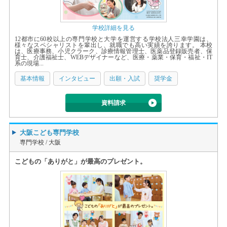
学校詳細を見る
12都市に60校以上の専門学校と大学を運営する学校法人三幸学園は、
様々なスペシャリストを輩出し、就職でも高い実績を誇ります。 本校
は、医療事務、小児クラーク、診療情報管理士、医薬品登録販売者、保
育士、介護福祉士、WEBデザイナーなど、医療・薬業・保育・福祉・IT
系の現場...
基本情報
インタビュー
出願・入試
奨学金
資料請求
大阪こども専門学校
専門学校 /
大阪
こどもの「ありがと」が最高のプレゼント。