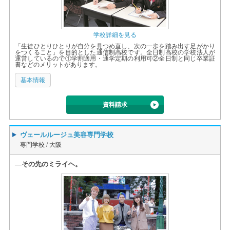
学校詳細を見る
「生徒ひとりひとりが自分を見つめ直し、次の一歩を踏み出す足がかり
をつくること」を目的とした通信制高校です。全日制高校の学校法人が
運営しているので①学割適用・通学定期の利用可②全日制と同じ卒業証
書などのメリットがあります。
基本情報
資料請求
ヴェールルージュ美容専門学校
専門学校 /
大阪
―その先のミライヘ。