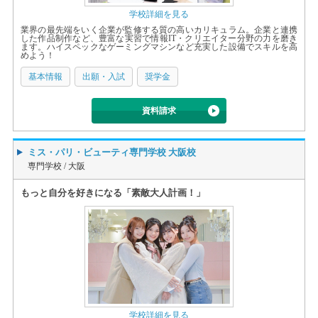
学校詳細を見る
業界の最先端をいく企業が監修する質の高いカリキュラム。企業と連携
した作品制作など、豊富な実習で情報IT・クリエイター分野の力を磨き
ます。ハイスペックなゲーミングマシンなど充実した設備でスキルを高
めよう！
基本情報
出願・入試
奨学金
資料請求
ミス・パリ・ビューティ専門学校 大阪校
専門学校 /
大阪
もっと自分を好きになる「素敵大人計画！」
学校詳細を見る