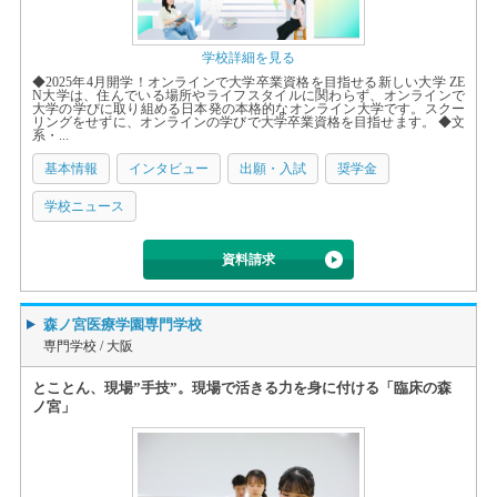
学校詳細を見る
◆2025年4月開学！オンラインで大学卒業資格を目指せる新しい大学 ZE
N大学は、住んでいる場所やライフスタイルに関わらず、オンラインで
大学の学びに取り組める日本発の本格的なオンライン大学です。スクー
リングをせずに、オンラインの学びで大学卒業資格を目指せます。 ◆文
系・...
基本情報
インタビュー
出願・入試
奨学金
学校ニュース
資料請求
森ノ宮医療学園専門学校
専門学校 /
大阪
とことん、現場”手技”。現場で活きる力を身に付ける「臨床の森
ノ宮」