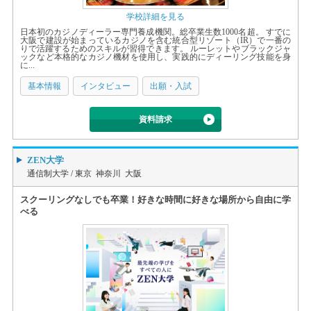
学校詳細を見る
日本初のカジノディーラー専門養成機関。総卒業生数1000名超。 すでに
大阪で建設が始まっているカジノを含む統合型リゾート（IR）で一番の
りで活躍するためのスキルが習得できます。 ルーレットやブラックジャ
ックなど本格的なカジノ機材を使用し、実践的にディーリング技能を身
に...
基本情報
インタビュー
出願・入試
資料請求
ZEN大学
通信制大学 /
東京 神奈川 大阪
スクーリングなしでも卒業！好きな時間に好きな場所から自由に学
べる