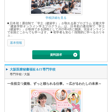
学校詳細を見る
■ 日本初！通信制で「学士（建築学）」が取れる新プログラム 近畿大学
「建築学部オンライン学士プログラム」は、日本初の通信制で「学士
（建築学）」が取得できる課程として2025年4月に開講。完全オンライン
で全国どこからでも学べます。 ■ 初学者も安心！段階的に学べるカリキ
ュ...
基本情報
資料請求
大阪医療秘書福祉＆IT専門学校
専門学校 /
大阪
一生役立つ資格、ずっと頼られる仕事。～広がるわたしの未来～