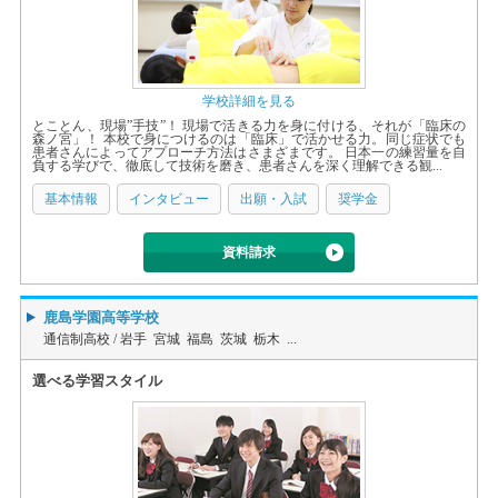
学校詳細を見る
とことん、現場”手技”！ 現場で活きる力を身に付ける、それが「臨床の
森ノ宮」！ 本校で身につけるのは「臨床」で活かせる力。同じ症状でも
患者さんによってアプローチ方法はさまざまです。 日本一の練習量を自
負する学びで、徹底して技術を磨き、患者さんを深く理解できる観...
基本情報
インタビュー
出願・入試
奨学金
資料請求
鹿島学園高等学校
通信制高校 /
岩手 宮城 福島 茨城 栃木 ...
選べる学習スタイル