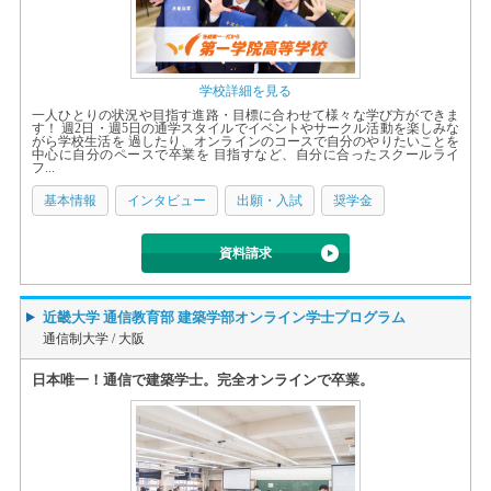
学校詳細を見る
一人ひとりの状況や目指す進路・目標に合わせて様々な学び方ができま
す！ 週2日・週5日の通学スタイルでイベントやサークル活動を楽しみな
がら学校生活を 過したり、オンラインのコースで自分のやりたいことを
中心に自分のペースで卒業を 目指すなど、自分に合ったスクールライ
フ...
基本情報
インタビュー
出願・入試
奨学金
資料請求
近畿大学 通信教育部 建築学部オンライン学士プログラム
通信制大学 /
大阪
日本唯一！通信で建築学士。完全オンラインで卒業。