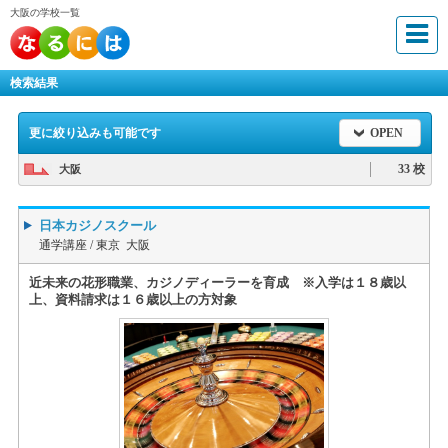
大阪の学校一覧
検索結果
更に絞り込みも可能です
OPEN
33 校
大阪
日本カジノスクール
通学講座 /
東京 大阪
近未来の花形職業、カジノディーラーを育成 ※入学は１８歳以
上、資料請求は１６歳以上の方対象