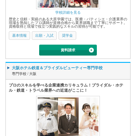
学校詳細を見る
歴史と信頼・実績のある大原学園では、医療・パティシエ・介護業界の
現場を熟知したプロ講師が資格合格から業界就職まで丁寧にサポート。
資格取得と現場で役立つ実践的なスキルの習得が可能です。
基本情報
出願・入試
奨学金
資料請求
大阪ホテル鉄道＆ブライダルビューティー専門学校
専門学校 /
大阪
プロのスキルを学べる企業連携カリキュラム！ブライダル・ホテ
ル・鉄道・トラベル業界への近道がここに！