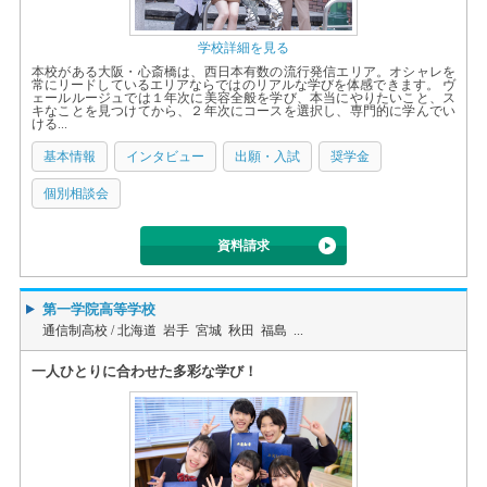
学校詳細を見る
本校がある大阪・心斎橋は、西日本有数の流行発信エリア。オシャレを
常にリードしているエリアならではのリアルな学びを体感できます。 ヴ
ェールルージュでは１年次に美容全般を学び、本当にやりたいこと、ス
キなことを見つけてから、２年次にコースを選択し、専門的に学んでい
ける...
基本情報
インタビュー
出願・入試
奨学金
個別相談会
資料請求
第一学院高等学校
通信制高校 /
北海道 岩手 宮城 秋田 福島 ...
一人ひとりに合わせた多彩な学び！