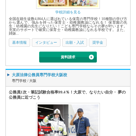
学校詳細を見る
全国在籍生徒数4,864人に選ばれている保育の専門学校！10種類の学び方
から選んで、強みを持った保育士・幼稚園教諭になれる！ 保育園の先
生・幼稚園の先生になりたい！こども専門学校ならその夢が叶います。
充実のサポートで確実に保育士・幼稚園教諭になれる学校です。また、
姉妹...
基本情報
インタビュー
出願・入試
奨学金
資料請求
大原法律公務員専門学校大阪校
専門学校 /
大阪
公務員1次・筆記試験合格率99.4％！大原で、なりたい自分・ 夢の
公務員に近づこう