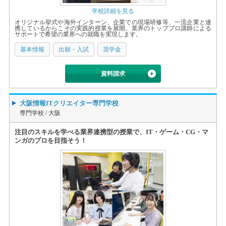
学校詳細を見る
オリジナル挙式や海外インターン、企業での現場研修等、一流企業と連
携しているからこその実践的授業を展開。業界のトッププロ講師による
サポートで希望の業界への就職を実現します。
基本情報
出願・入試
奨学金
資料請求
大阪情報ITクリエイター専門学校
専門学校 /
大阪
注目のスキルを学べる業界連携型の授業で、IT・ゲーム・CG・マ
ンガのプロを目指そう！