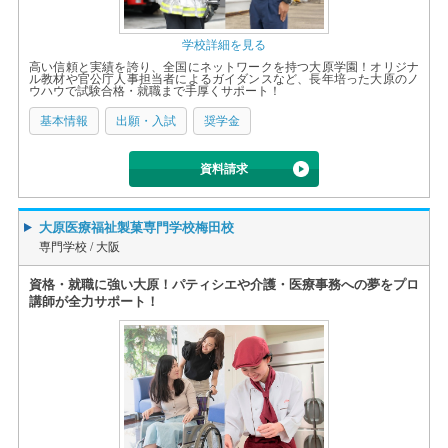
学校詳細を見る
高い信頼と実績を誇り、全国にネットワークを持つ大原学園！オリジナ
ル教材や官公庁人事担当者によるガイダンスなど、長年培った大原のノ
ウハウで試験合格・就職まで手厚くサポート！
基本情報
出願・入試
奨学金
資料請求
大原医療福祉製菓専門学校梅田校
専門学校 /
大阪
資格・就職に強い大原！パティシエや介護・医療事務への夢をプロ
講師が全力サポート！