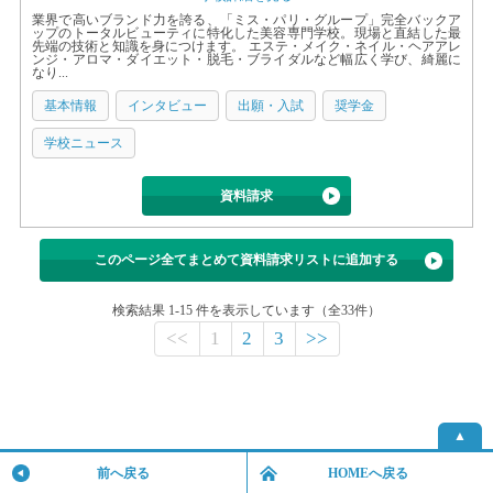
業界で高いブランド力を誇る、「ミス・パリ・グループ」完全バックア
ップのトータルビューティに特化した美容専門学校。現場と直結した最
先端の技術と知識を身につけます。 エステ・メイク・ネイル・ヘアアレ
ンジ・アロマ・ダイエット・脱毛・ブライダルなど幅広く学び、綺麗に
なり...
基本情報
インタビュー
出願・入試
奨学金
学校ニュース
資料請求
このページ全てまとめて資料請求リストに追加する
検索結果 1-15 件を表示しています（全33件）
<<
1
2
3
>>
▲
前へ戻る
HOMEへ戻る