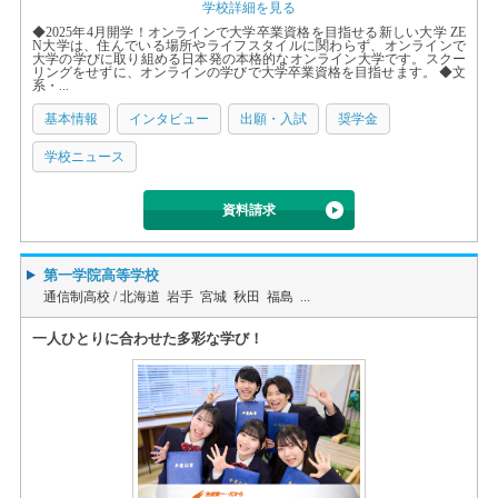
学校詳細を見る
◆2025年4月開学！オンラインで大学卒業資格を目指せる新しい大学 ZE
N大学は、住んでいる場所やライフスタイルに関わらず、オンラインで
大学の学びに取り組める日本発の本格的なオンライン大学です。スクー
リングをせずに、オンラインの学びで大学卒業資格を目指せます。 ◆文
系・...
基本情報
インタビュー
出願・入試
奨学金
学校ニュース
資料請求
第一学院高等学校
通信制高校 /
北海道 岩手 宮城 秋田 福島 ...
一人ひとりに合わせた多彩な学び！