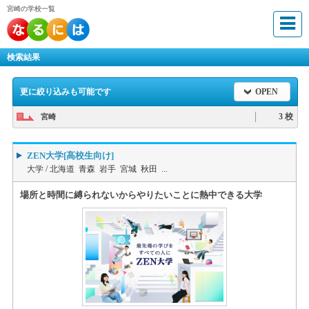
宮崎の学校一覧
検索結果
更に絞り込みも可能です
OPEN
3 校
宮崎
ZEN大学[高校生向け]
大学 /
北海道 青森 岩手 宮城 秋田 ...
場所と時間に縛られないからやりたいことに熱中できる大学