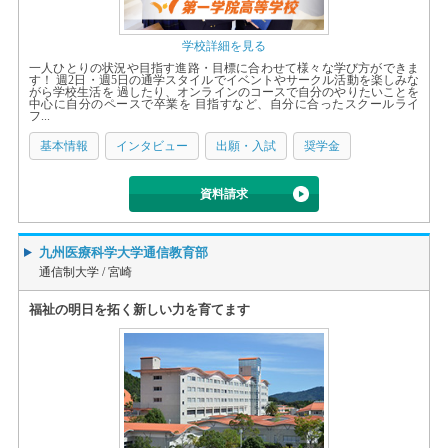
学校詳細を見る
一人ひとりの状況や目指す進路・目標に合わせて様々な学び方ができま
す！ 週2日・週5日の通学スタイルでイベントやサークル活動を楽しみな
がら学校生活を 過したり、オンラインのコースで自分のやりたいことを
中心に自分のペースで卒業を 目指すなど、自分に合ったスクールライ
フ...
基本情報
インタビュー
出願・入試
奨学金
資料請求
九州医療科学大学通信教育部
通信制大学 /
宮崎
福祉の明日を拓く新しい力を育てます