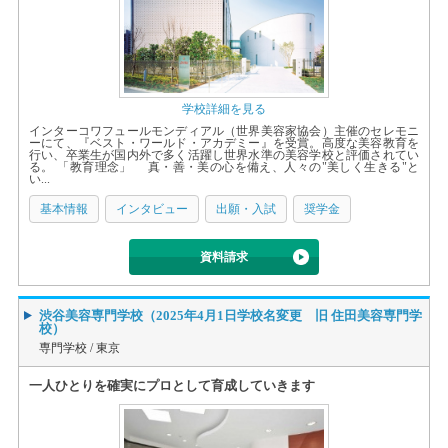
学校詳細を見る
インターコワフュールモンディアル（世界美容家協会）主催のセレモニ
ーにて、『ベスト・ワールド・アカデミー』を受賞。⾼度な美容教育を
⾏い、卒業⽣が国内外で多く活躍し世界⽔準の美容学校と評価されてい
る。 「教育理念」 真・善・美の心を備え、人々の"美しく生きる"と
い...
基本情報
インタビュー
出願・入試
奨学金
資料請求
渋谷美容専門学校（2025年4月1日学校名変更 旧 住田美容専門学
校）
専門学校 /
東京
一人ひとりを確実にプロとして育成していきます