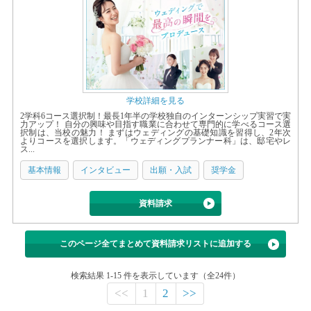
学校詳細を見る
2学科6コース選択制！最長1年半の学校独自のインターンシップ実習で実
力アップ！ 自分の興味や目指す職業に合わせて専門的に学べるコース選
択制は、当校の魅力！ まずはウェディングの基礎知識を習得し、2年次
よりコースを選択します。「ウェディングプランナー科」は、邸宅やレ
ス...
基本情報
インタビュー
出願・入試
奨学金
資料請求
このページ全てまとめて資料請求リストに追加する
検索結果 1-15 件を表示しています（全24件）
<<
1
2
>>