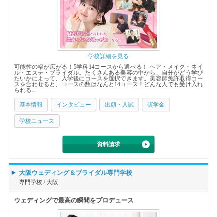
学校詳細を見る
可能性の幅が広がる！5学科14コースから選べる！ ヘア・メイク・ネイ
ル・エステ・ブライダル。たくさんある美容の中から、自分がどう学び
たいかによって、入学後にコースを選択できます。美容師免許取得コー
スを合わせると、コースの数はなんと14コース！どんな人でも受け入れ
られる...
基本情報
インタビュー
出願・入試
奨学金
学校ニュース
資料請求
大阪ウェディング＆ブライダル専門学校
専門学校 /
大阪
ウェディングで最高の瞬間をプロデュース