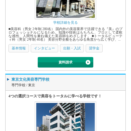
学校詳細を見る
■美容科（男女 2年制 280名） 国内外の美容業界で活躍できる『美』のプ
ロフェッショナルになるため。知識や技術はもちろん、プロとして柔軟
な感性、人間性を兼ね備えた美容師をめざします。 ■トータルビューテ
ィ科（男女 2年制 40名） 美容分野全般をあらゆる角度から広く学び、...
基本情報
インタビュー
出願・入試
奨学金
資料請求
東京文化美容専門学校
専門学校 /
東京
4つの選択コースで美容をトータルに学べる学校です！