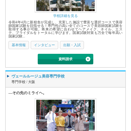
学校詳細を見る
令和4年4月に新校舎が完成し、充実した施設で豊富な選択コースで美容
師国家試験を目指せる！専門性の高い全てのコースで美容師国家試験を
取得する事が可能。将来の希望に合わせてヘアメイク、ネイル、エス
テ、ブライダルをトータルに学びます。国家試験対策も万全で毎年高い
国家試験...
基本情報
インタビュー
出願・入試
資料請求
ヴェールルージュ美容専門学校
専門学校 /
大阪
―その先のミライヘ。