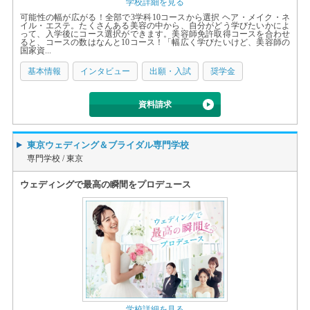
学校詳細を見る
可能性の幅が広がる！全部で3学科10コースから選択 ヘア・メイク・ネ
イル・エステ。たくさんある美容の中から、自分がどう学びたいかによ
って、入学後にコース選択ができます。美容師免許取得コースを合わせ
ると、コースの数はなんと10コース！「幅広く学びたいけど、美容師の
国家資...
基本情報
インタビュー
出願・入試
奨学金
資料請求
東京ウェディング＆ブライダル専門学校
専門学校 /
東京
ウェディングで最高の瞬間をプロデュース
学校詳細を見る