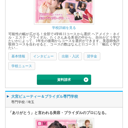
学校詳細を見る
可能性の幅が広がる！全部で4学科11コースから選択 ヘアメイク・ネイ
ル・エステ・ブライダル。たくさんある美容の中から、自分がどう学び
たいかによって、1年生の後期からコースを選択ができます。美容師免許
取得コースを合わせると、コースの数はなんと11コース！「幅広く学び
たい...
基本情報
インタビュー
出願・入試
奨学金
学校ニュース
資料請求
大宮ビューティー＆ブライダル専門学校
専門学校 /
埼玉
「ありがとう」と言われる美容・ブライダルのプロになる。