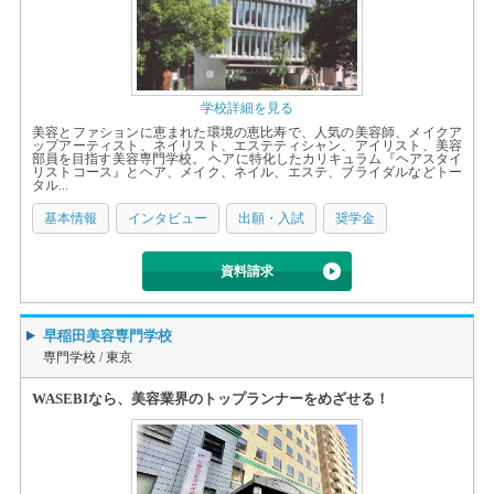
学校詳細を見る
美容とファションに恵まれた環境の恵比寿で、人気の美容師、メイクア
ップアーティスト、ネイリスト、エステティシャン、アイリスト、美容
部員を目指す美容専門学校。 ヘアに特化したカリキュラム『ヘアスタイ
リストコース』とヘア、メイク、ネイル、エステ、ブライダルなどトー
タル...
基本情報
インタビュー
出願・入試
奨学金
資料請求
早稲田美容専門学校
専門学校 /
東京
WASEBIなら、美容業界のトップランナーをめざせる！