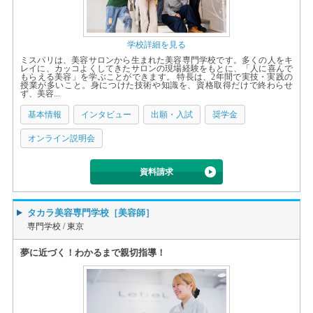
学校詳細を見る
ミスパリは、美容サロンから生まれた美容専門学校です。多くの人をキ
レイに、カッコよくしてきたサロンの現場経験をもとに、「人に喜んで
もらえる美容」を学ぶことができます。 特長は、2年間で実技・実践の
授業が多いこと。身につけた技術や知識を、資格取得だけで終わらせ
ず、美容...
基本情報
インタビュー
出願・入試
奨学金
オンライン説明会
資料請求
タカラ美容専門学校［美容師］
専門学校 /
東京
夢に近づく！わかるまで親切指導！