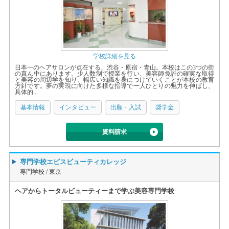
学校詳細を見る
日本一のヘアサロンが点在する、渋谷・原宿・青山。本校はこの3つの街
の真ん中にあります。少人数制で授業を行い、美容師免許の確実な取得
と美容の周辺学を知り、幅広い知識を身につけていくことが本校の教育
方針です。夢の実現に向けた多様な指導で一人ひとりの魅力を伸ばし、
具体的...
基本情報
インタビュー
出願・入試
奨学金
資料請求
専門学校エビスビューティカレッジ
専門学校 /
東京
ヘアからトータルビューティーまで学ぶ美容専門学校