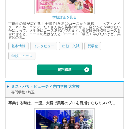
学校詳細を見る
可能性の幅が広がる！全部で3学科10コースから選択 ヘア・メイ
ク・ネイル・エステ。たくさんある美容の中から、自分がどう学びたい
かによって、入学後にコース選択ができます。美容師免許取得コースを
合わせると、コースの数はなんと10コース！「幅広く学びたいけど、美
容師の国...
基本情報
インタビュー
出願・入試
奨学金
学校ニュース
資料請求
ミス・パリ・ビューティ専門学校 大宮校
専門学校 /
埼玉
卒業する時は、一流。大宮で美容のプロを目指すならミスパリ。