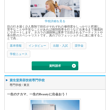
学校詳細を見る
目の行き届く少人数制で担任がそれぞれの修得度をしっかりと把握し、
苦手なことや不安なことがあれば個別指導を行うなど出来るまで徹底的
にサポートします。タカラの講師陣は業界で注目されるアーティストや
各分野のスペシャリストです。真のプロフェッショナルに直に接するこ
とで高...
基本情報
インタビュー
出願・入試
奨学金
学校ニュース
資料請求
資生堂美容技術専門学校
専門学校 /
東京
一生のナカマ、一生のBeautyに出会おう！