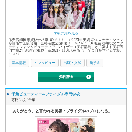
学校詳細を見る
①美容師国家資格合格率100％！！ ※2025年実績 ②エステティシャン
が目指す上級資格 合格者数全国1位！ ※2025年3月現在 ③現役のエス
テティシャン＆ビューティアドバイザー（美容部員）が推奨する美容専
門学校2年連続全国1位 ※2021年11月現在 安心して美容を学べる学校。
ミスパ...
基本情報
インタビュー
出願・入試
奨学金
資料請求
千葉ビューティー&ブライダル専門学校
専門学校 /
千葉
「ありがとう」と言われる美容・ブライダルのプロになる。