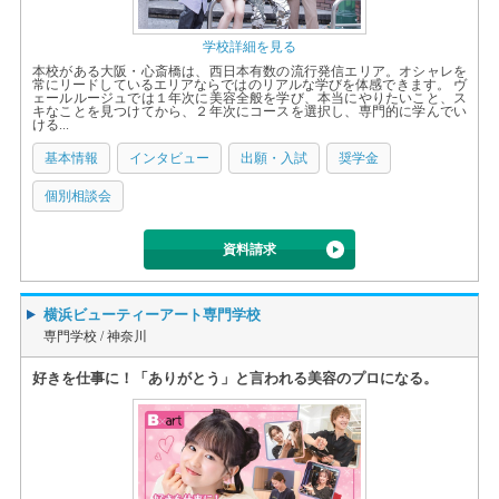
学校詳細を見る
本校がある大阪・心斎橋は、西日本有数の流行発信エリア。オシャレを
常にリードしているエリアならではのリアルな学びを体感できます。 ヴ
ェールルージュでは１年次に美容全般を学び、本当にやりたいこと、ス
キなことを見つけてから、２年次にコースを選択し、専門的に学んでい
ける...
基本情報
インタビュー
出願・入試
奨学金
個別相談会
資料請求
横浜ビューティーアート専門学校
専門学校 /
神奈川
好きを仕事に！「ありがとう」と言われる美容のプロになる。