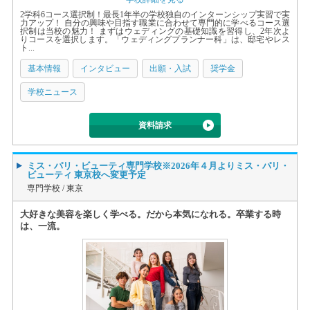
2学科6コース選択制！最長1年半の学校独自のインターンシップ実習で実
力アップ！ 自分の興味や目指す職業に合わせて専門的に学べるコース選
択制は当校の魅力！ まずはウェディングの基礎知識を習得し、2年次よ
りコースを選択します。「ウェディングプランナー科」は、邸宅やレス
ト...
基本情報
インタビュー
出願・入試
奨学金
学校ニュース
資料請求
ミス・パリ・ビューティ専門学校※2026年４月よりミス・パリ・
ビューティ 東京校へ変更予定
専門学校 /
東京
大好きな美容を楽しく学べる。だから本気になれる。卒業する時
は、一流。