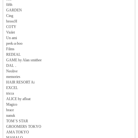
fifth
GARDEN
Cing
broocH
COTY
Violet
Un ami
peek-a-boo
Films
REDEAL
GAME by Alan smithee
DAL．
Neolive
memories
HAIR RESORT Ai
EXCEL
tricca
ALICE by afloat
Magico
brace
nanuk
TOM`S STAR
GROOMERS TOKYO
AMA TOKYO
MAHALO