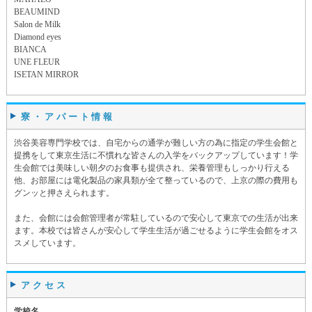
BEAUMIND
Salon de Milk
Diamond eyes
BIANCA
UNE FLEUR
ISETAN MIRROR
寮・アパート情報
渋谷美容専門学校では、自宅からの通学が難しい方の為に指定の学生会館と
提携をして東京生活に不慣れな皆さんの入学をバックアップしています！学
生会館では美味しい朝夕のお食事も提供され、栄養管理もしっかり行える
他、お部屋には電化製品の家具類が全て整っているので、上京の際の費用も
グンッと押さえられます。
また、会館には会館管理者が常駐しているので安心して東京での生活が出来
ます。本校では皆さんが安心して学生生活が過ごせるように学生会館をオス
スメしています。
アクセス
学校名