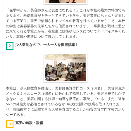
「在学中から、美容師さんと友達になれる！」これが本校の最大の特徴でも
あります。基礎教育がキチッとできている学生。美容業界にちゃんと定着し
ている卒業生。業界で信頼されるレベルの教育を行っているからこそ、本校
の学生は美容業界の先輩たちから信用されています。 卒業生が気軽に遊び
に来てくれる学校だから、在校生に技術やセンスについてアドバイスをくれ
たり、就職や進路について協力してくれます。
少人数制なので、一人一人を徹底指導！
２
本校は、少人数教育を徹底し、美容師免許専門コース（60名）、美容師免許
メイク＆ネイルコース（60名）に分かれて指導している。美容学校でしかで
きないこと、美容に関する技術・知識を徹底的に享受している。また、近年
SNSの発信力が必須とされているなか1年次に撮影の授業を取り入れてお
り、就職後すぐに活躍できる人材を育成することが渋谷美容専門学校のポリ
シーである。
充実の施設・設備
３