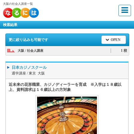
大阪の社会人講座一覧
検索結果
更に絞り込みも可能です
OPEN
1 校
大阪 / 社会人講座
日本カジノスクール
通学講座 /
東京 大阪
近未来の花形職業、カジノディーラーを育成 ※入学は１８歳以
上、資料請求は１６歳以上の方対象