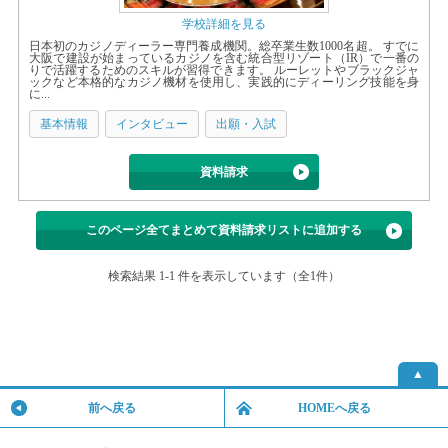
学校詳細を見る
日本初のカジノディーラー専門養成機関。総卒業生数1000名超。 すでに
大阪で建設が始まっているカジノを含む統合型リゾート（IR）で一番の
りで活躍するためのスキルが習得できます。 ルーレットやブラックジャ
ックなど本格的なカジノ機材を使用し、実践的にディーリング技能を身
に...
基本情報
インタビュー
出願・入試
資料請求
このページ全てまとめて資料請求リストに追加する
検索結果 1-1 件を表示しています（全1件）
▲
前へ戻る
HOMEへ戻る