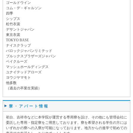
ゴールドウイン
コム・デ・ギャルソン
四季
シップス
松竹衣裳
デサントジャパン
東京衣裳
TOKYO BASE
ナイスクラップ
バロックジャパンリミテッド
ブルックスブラザーズジャパン
ベイクルーズ
マッシュホールディングス
ユナイテッドアローズ
ヨウジヤマモト
他多数
（過去の卒業生実績）
寮・アパート情報
初台、吉祥寺などに本学院が運営する専用寮を設け、その他にも管理会社に
委託した専用・指定寮をご用意しております。寮を希望される学生の方には
いずれかの寮への入寮が可能になっております。地方からの進学で初めての