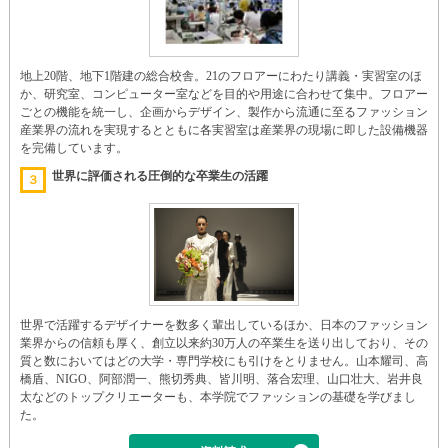
地上20階、地下1階建の総合校舎。21のフロアーにわたり講義・実習室のほ
か、研究室、コンピューター室などを目的や用途に合わせて集中。フロアー
ごとの機能を統一し、企画からデザイン、製作から流通に至るファッション
産業界の流れを実現するとともに各実習室は産業界の現場に即した設備機器
を完備しています。
世界に評価される圧倒的な卒業生の活躍
３
世界で活躍するデザイナーを数多く輩出しているほか、日本のファッション
業界からの信頼も厚く、創立以来約30万人の卒業生を送り出しており、その
質と数においてはどの大学・専門学校にも引けをとりません。山本耀司、高
橋盾、NIGO、阿部潤一、熊切秀典、皆川明、落合宏理、山口壮大、岩井良
太などのトップクリエーターも、本学院でファッションの基礎を学びまし
た。