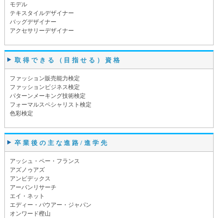
モデル
テキスタイルデザイナー
バッグデザイナー
アクセサリーデザイナー
取得できる（目指せる）資格
ファッション販売能力検定
ファッションビジネス検定
パターンメーキング技術検定
フォーマルスペシャリスト検定
色彩検定
卒業後の主な進路/進学先
アッシュ・ペー・フランス
アズノゥアズ
アンビデックス
アーバンリサーチ
エイ・ネット
エディー・バウアー・ジャパン
オンワード樫山