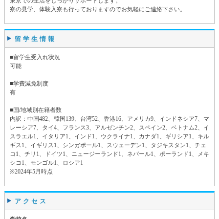
東京での生活をしっかりサポートします。
寮の見学、体験入寮も行っておりますのでお気軽にご連絡下さい。
留学生情報
■留学生受入れ状況
可能
■学費減免制度
有
■国/地域別在籍者数
内訳：中国482、韓国139、台湾52、香港16、アメリカ9、インドネシア7、マ
レーシア7、タイ4、フランス3、アルゼンチン2、スペイン2、ベトナム2、イ
スラエル1、イタリア1、インド1、ウクライナ1、カナダ1、ギリシア1、キル
ギス1、イギリス1、シンガポール1、スウェーデン1、タジキスタン1、チェ
コ1、チリ1、ドイツ1、ニュージーランド1、ネパール1、ポーランド1、メキ
シコ1、モンゴル1、ロシア1
※2024年5月時点
アクセス