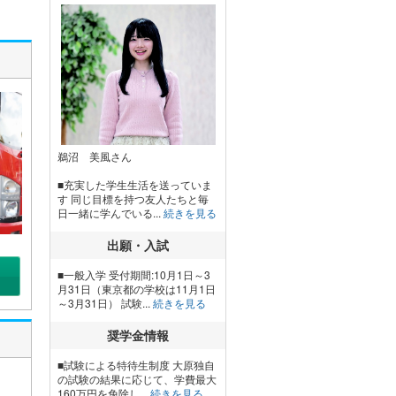
鵜沼 美風さん
■充実した学生生活を送っていま
す 同じ目標を持つ友人たちと毎
日一緒に学んでいる...
続きを見る
出願・入試
■一般入学 受付期間:10月1日～3
月31日（東京都の学校は11月1日
～3月31日） 試験...
続きを見る
奨学金情報
■試験による特待生制度 大原独自
の試験の結果に応じて、学費最大
160万円を免除し...
続きを見る