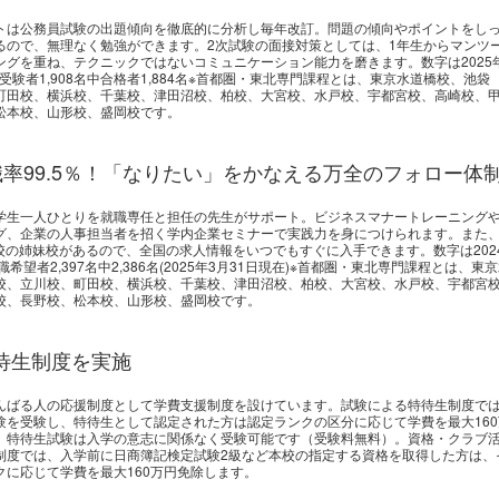
トは公務員試験の出題傾向を徹底的に分析し毎年改訂。問題の傾向やポイントをし
るので、無理なく勉強ができます。2次試験の面接対策としては、1年生からマンツ
ングを重ね、テクニックではないコミュニケーション能力を磨きます。数字は2025
受験者1,908名中合格者1,884名※首都圏・東北専門課程とは、東京水道橋校、池袋
町田校、横浜校、千葉校、津田沼校、柏校、大宮校、水戸校、宇都宮校、高崎校、
松本校、山形校、盛岡校です。
率99.5％！「なりたい」をかなえる万全のフォロー体
学生一人ひとりを就職専任と担任の先生がサポート。ビジネスマナートレーニング
グ、企業の人事担当者を招く学内企業セミナーで実践力を身につけられます。また
9校の姉妹校があるので、全国の求人情報をいつでもすぐに入手できます。数字は202
職希望者2,397名中2,386名(2025年3月31日現在)※首都圏・東北専門課程とは、東
校、立川校、町田校、横浜校、千葉校、津田沼校、柏校、大宮校、水戸校、宇都宮
校、長野校、松本校、山形校、盛岡校です。
特待生制度を実施
んばる人の応援制度として学費支援制度を設けています。試験による特待生制度で
験を受験し、特待生として認定された方は認定ランクの区分に応じて学費を最大160
。特待生試験は入学の意志に関係なく受験可能です（受験料無料）。資格・クラブ
制度では、入学前に日商簿記検定試験2級など本校の指定する資格を取得した方は、
クに応じて学費を最大160万円免除します。