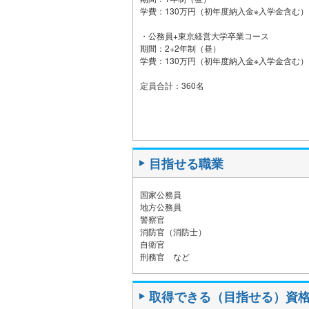
学費：130万円（初年度納入金※入学金含む）
・公務員+東京経営大学卒業コース
期間：2+2年制（昼）
学費：130万円（初年度納入金※入学金含む）
定員合計：360名
目指せる職業
国家公務員
地方公務員
警察官
消防官（消防士）
自衛官
刑務官 など
取得できる（目指せる）資