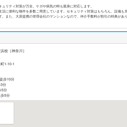
キュリティ対策が万全。ケガや病気の時も親身に対応します。
生活に便利な物件を多数ご用意しています。セキュリティ対策はもちろん、設備も
す。また、大原提携の管理会社のマンションなので、仲介手数料が割引の特典があ
横浜校［神奈川］
-10-1
徒歩10分
3分
歩5分
歩5分