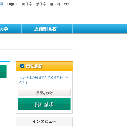
語
English
簡体字
繁体字
한국어
Việt
大学
通信制高校
閲覧履歴
大原法律公務員専門学校横浜校［神
奈川］
履歴を削除
資料請求
インタビュー