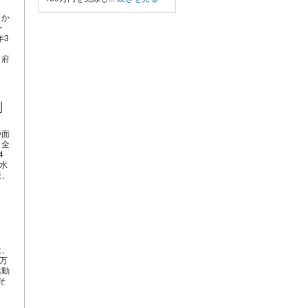
っか
ー
年3
甲府
制
や面
、全
4
京水
校、
は、
万
活動
そ