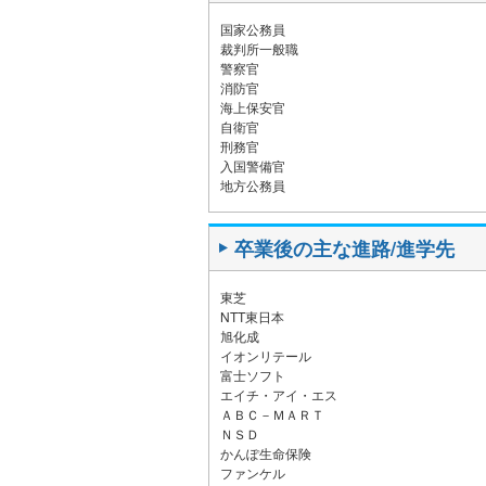
国家公務員
裁判所一般職
警察官
消防官
海上保安官
自衛官
刑務官
入国警備官
地方公務員
卒業後の主な進路/進学先
東芝
NTT東日本
旭化成
イオンリテール
富士ソフト
エイチ・アイ・エス
ＡＢＣ－ＭＡＲＴ
ＮＳＤ
かんぽ生命保険
ファンケル