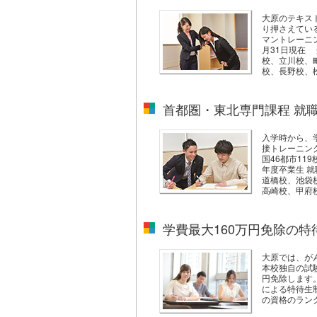
大原のテキス
り押さえてい
マントレーニ
月31日現在 
校、立川校、
校、長野校、
首都圏・東北専門課程 就職
入学時から、
接トレーニン
国46都市11
年度卒業生 就
道橋校、池袋
高崎校、甲府
学費最大160万円免除の
大原では、が
本校独自の試
円免除します
による特待生
の資格のラン