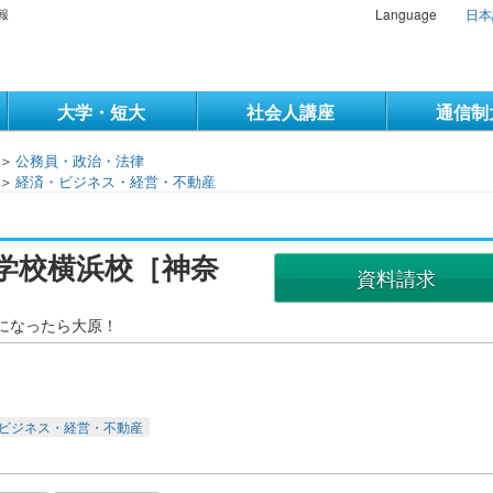
報
Language
日本
大学・短大
社会人講座
通信制
＞
公務員・政治・法律
＞
経済・ビジネス・経営・不動産
学校横浜校［神奈
資料請求
になったら大原！
ビジネス・経営・不動産