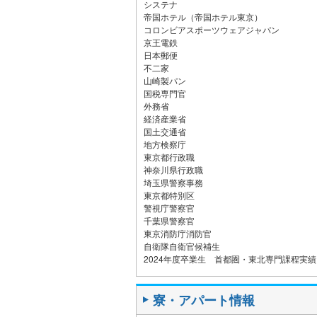
システナ
帝国ホテル（帝国ホテル東京）
コロンビアスポーツウェアジャパン
京王電鉄
日本郵便
不二家
山崎製パン
国税専門官
外務省
経済産業省
国土交通省
地方検察庁
東京都行政職
神奈川県行政職
埼玉県警察事務
東京都特別区
警視庁警察官
千葉県警察官
東京消防庁消防官
自衛隊自衛官候補生
2024年度卒業生 首都圏・東北専門課程実績
寮・アパート情報