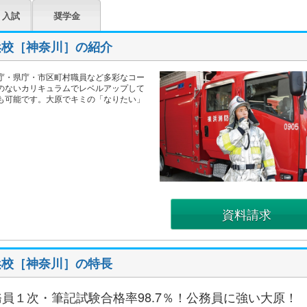
・入試
奨学金
浜校［神奈川］の紹介
庁・県庁・市区町村職員など多彩なコー
のないカリキュラムでレベルアップして
も可能です。大原でキミの「なりたい」
資料請求
浜校［神奈川］の特長
員１次・筆記試験合格率98.7％！公務員に強い大原！